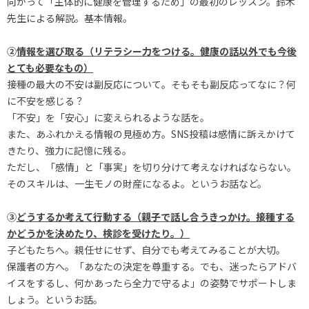
向かって「主体的に健康を管理するため」の最初のレッスン。鈴木
先生による解説。基本情報。
②
情報を選び取る（リテラシー力をつける。健康の話以外でも今後
とても必要なもの）
接種の最大の不安は副反応について。そもそも副反応ってなに？何
に不安を感じる？
「不安」を「安心」に変えられるような話を。
また、あふれかえる情報の見極め方。SNS投稿は感情に訴えかけて
きたり、強力に記憶に残る。
ただし、「感情」と「事実」を切り分けて考えなければならない。
そのスキルは、一生モノの財産になるよ。というお話など。
③
どうするか考えて行動する（親子で話し合うきっかけ。接種する
かどうかを決めたり、検診を受けたり。）
子どもたちへ。親任せにせず、自分でも考えてみることが大切。
保護者の方へ。「あなたの決定を尊重する。でも、迷ったらアドバ
イスをするし、何かあったら全力で守るよ」の姿勢でサポートしま
しょう。というお話。