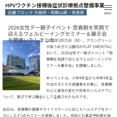
HPVワクチン接種後症状診療拠点整備事業
近畿ブロック 大阪府・和歌山県・奈良県
MENU
2026女性デー親子イベント 思春期を笑顔で
迎えるウェルビーイングセミナー＆展示会
を開催いたしました
2026年3月15日（日）、グラングリーン
大阪うめきた公園内のPLAT UMEKITAに
おいて、2026女性デー親子イベント『思
春期を笑顔で迎えるウェルピーイングセ
ミナー＆展示会』を開催しました。
本イベントは、小学4年生から中学3年生
の女の子とその保護者を対象に、思春期
の心と身体の変化や将来のヘルスケアに
ついて、親子で学ぶ機会として企画されたものです。
当日は、思春期の健康やライフステージに応じたヘルスケアをテー
マにした3つのセミナーを実施しました。各回とも事前予約席を設