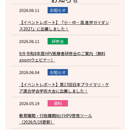
2026.06.11
お知らせ
2
【イベントレポート】『小・中・高 進学ガイダン
案
ス2027』に出展しました！
内
2026.06.11
研修会
2
9/9 令和8年度HPV医療者研修会のご案内（無料
案
zoomウェビナー）
2026.06.04
お知らせ
2
【イベントレポート】第17回日本プライマリ・ケ
る
ア連合学会学術大会に出展しました！
し
2026.05.19
資料
2
教育機関・行政機関向けHPV啓発ツール
（2026/5/19更新）
ト