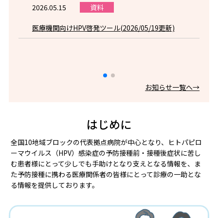
2026.05.15
資料
2
医療機関向けHPV啓発ツール(2026/05/19更新)
内
お知らせ一覧へ→
はじめに
全国10地域ブロックの代表拠点病院が中心となり、ヒトパピロ
ーマウイルス（HPV）感染症の予防接種前・接種後症状に苦し
む患者様にとって少しでも手助けとなり支えとなる情報を、ま
た予防接種に携わる医療関係者の皆様にとって診療の一助とな
る情報を提供しております。